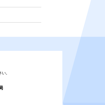
さい。
局